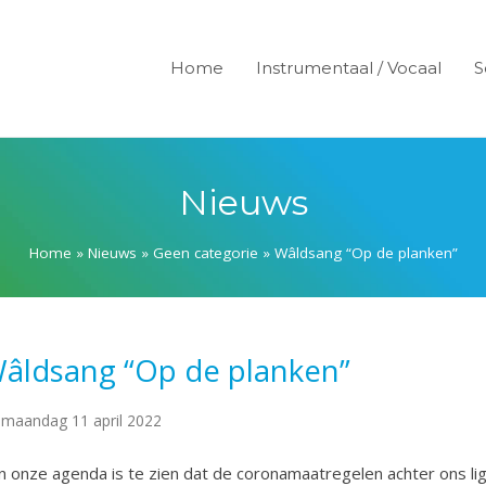
Home
Instrumentaal / Vocaal
S
Nieuws
Home
»
Nieuws
»
Geen categorie
»
Wâldsang “Op de planken”
âldsang “Op de planken”
maandag 11 april 2022
n onze agenda is te zien dat de coronamaatregelen achter ons lig