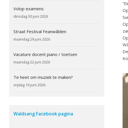
“E
Volop examens
Op
dinsdag 30 juni 2026
Su
Op
za
Straat Festival Feanwâlden
Op
maandag 29 juni 2026
Wâ
De
Vacature docent piano / toetsen
Ko
maandag 22 juni 2026
Te heet om muziek te maken?
vrijdag 19 juni 2026
Waldsang Facebook pagina