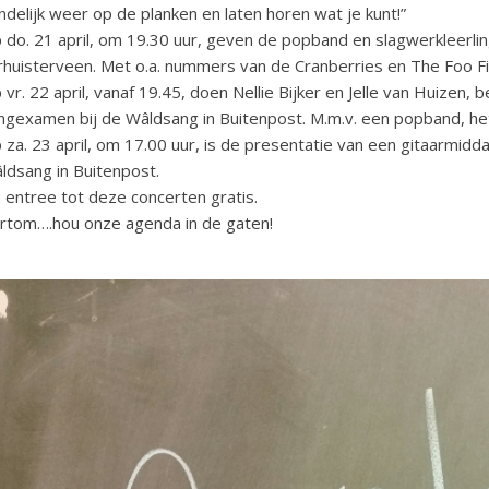
indelijk weer op de planken en laten horen wat je kunt!”
 do. 21 april, om 19.30 uur, geven de popband en slagwerkleerling
rhuisterveen. Met o.a. nummers van de Cranberries en The Foo Fi
 vr. 22 april, vanaf 19.45, doen Nellie Bijker en Jelle van Huizen
ngexamen bij de Wâldsang in Buitenpost. M.m.v. een popband, h
 za. 23 april, om 17.00 uur, is de presentatie van een gitaarmidd
ldsang in Buitenpost.
 entree tot deze concerten gratis.
rtom….hou onze agenda in de gaten!