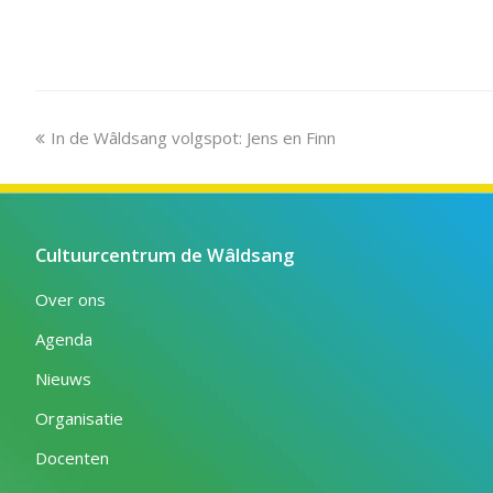
previous
In de Wâldsang volgspot: Jens en Finn
post:
Cultuurcentrum de Wâldsang
Over ons
Agenda
Nieuws
Organisatie
Docenten