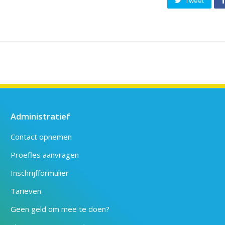
Tweet
Administratief
Contact opnemen
Proefles aanvragen
Inschrijfformulier
Tarieven
Geen geld om mee te doen?