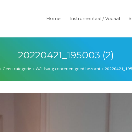
Home
Instrumentaal / Vocaal
S
20220421_195003 (2)
»
Geen categorie
»
Wâldsang concerten goed bezocht
»
20220421_195