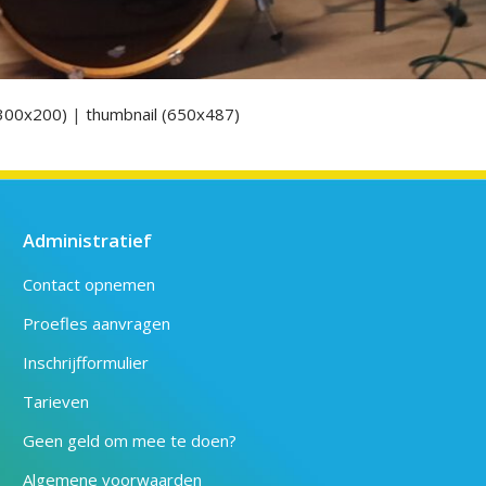
300x200)
|
thumbnail (650x487)
Administratief
Contact opnemen
Proefles aanvragen
Inschrijfformulier
Tarieven
Geen geld om mee te doen?
Algemene voorwaarden