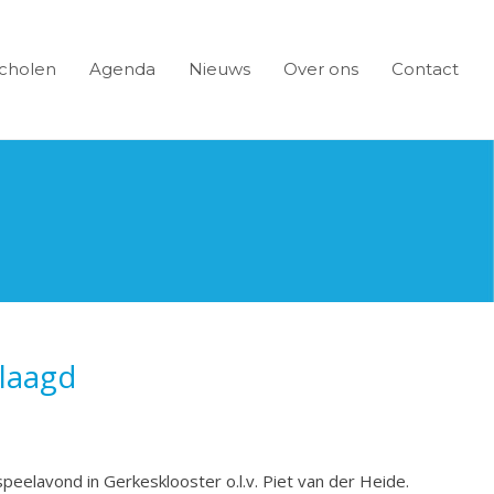
cholen
Agenda
Nieuws
Over ons
Contact
laagd
peelavond in Gerkesklooster o.l.v. Piet van der Heide.