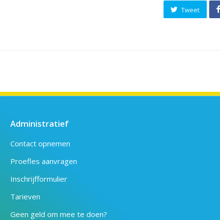
Tweet
Administratief
Contact opnemen
Proefles aanvragen
Inschrijfformulier
Tarieven
Geen geld om mee te doen?