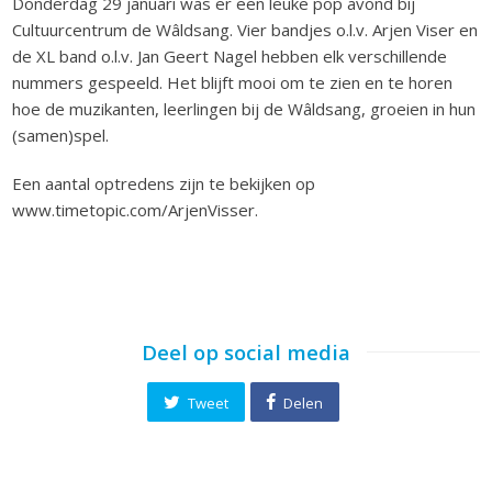
Donderdag 29 januari was er een leuke pop avond bij
Cultuurcentrum de Wâldsang. Vier bandjes o.l.v. Arjen Viser en
de XL band o.l.v. Jan Geert Nagel hebben elk verschillende
nummers gespeeld. Het blijft mooi om te zien en te horen
hoe de muzikanten, leerlingen bij de Wâldsang, groeien in hun
(samen)spel.
Een aantal optredens zijn te bekijken op
www.timetopic.com/ArjenVisser.
Deel op social media
Tweet
Delen