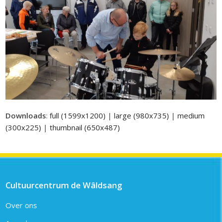
Downloads
:
full (1599x1200)
|
large (980x735)
|
medium
(300x225)
|
thumbnail (650x487)
Cultuurcentrum de Wâldsang
Over ons