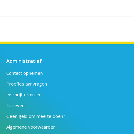
Administratief
Contact opnemen
Proefles aanvragen
Inschrijfformulier
Tarieven
Geen geld om mee te doen?
Algemene voorwaarden