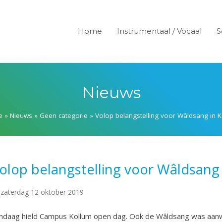
Home
Instrumentaal / Vocaal
S
Nieuws
e
»
Nieuws
»
Geen categorie
»
Volop belangstelling voor Wâldsang in 
olop belangstelling voor Wâldsang
zaterdag 12 oktober 2019
ndaag hield Campus Kollum open dag. Ook de Wâldsang was aanwez