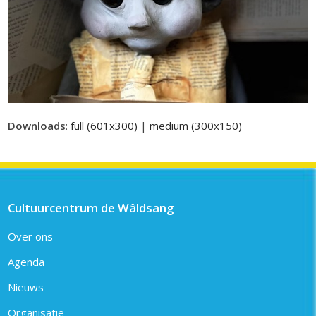
Downloads
:
full (601x300)
|
medium (300x150)
Cultuurcentrum de Wâldsang
Over ons
Agenda
Nieuws
Organisatie