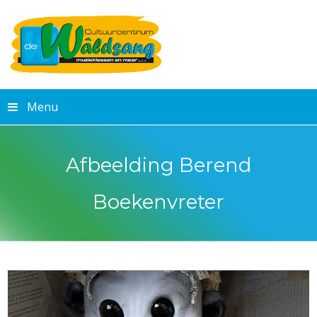
Menu
Afbeelding Berend
Boekenvreter