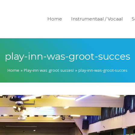
Home
Instrumentaal / Vocaal
S
play-inn-was-groot-succes
Home
»
Play-inn was groot succes!
»
play-inn-was-groot-succes