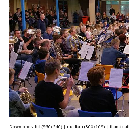
Downloads
:
full (960x540)
|
medium (300x169)
|
thumbnai