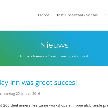
Home
Instrumentaal / Vocaal
S
Nieuws
Home
»
Nieuws
»
Play-inn was groot succes!
lay-inn was groot succes!
maandag 25 januari 2016
t 200 deelnemers, leerzame workshops en fraaie afsluitende pre