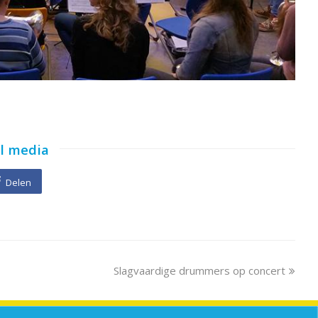
al media
Delen
next
Slagvaardige drummers op concert
post: