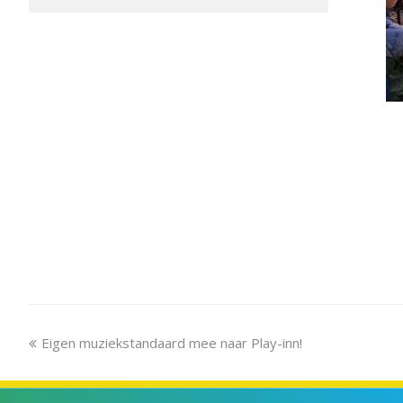
previous
Eigen muziekstandaard mee naar Play-inn!
post: