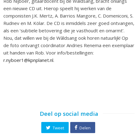
Rob Nijboer, gitaardocent bij de Wâldsang, bracht onlangs
een nieuwe CD uit. Hierop speelt hij werken van de
componisten J.K. Mertz, A. Barrios Mangore, C. Domeniconi, S.
Rudnev en M. Kölar. De CD is inmiddels zeer goed ontvangen,
als een ‘subtiele betovering die je vasthoudt en omarmt’.
Nou, dat willen we bij de Wâldsang ook horen natuurlijk! Op
de foto ontvangt coördinator Andries Renema een exemplaar
uit handen van Rob. Voor info/bestellingen:
r.nyboer1@kpnplanet.nl
.
Deel op social media
Tweet
Delen