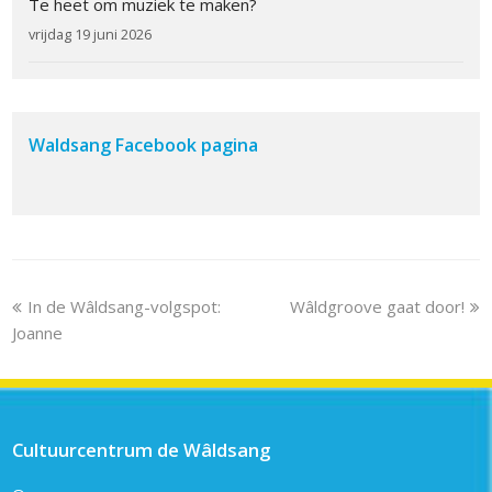
Te heet om muziek te maken?
vrijdag 19 juni 2026
Waldsang Facebook pagina
previous
next
In de Wâldsang-volgspot:
Wâldgroove gaat door!
post:
post:
Joanne
Cultuurcentrum de Wâldsang