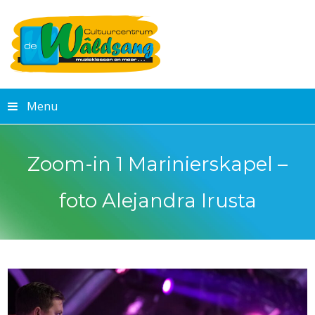
Menu
Zoom-in 1 Marinierskapel –
foto Alejandra Irusta