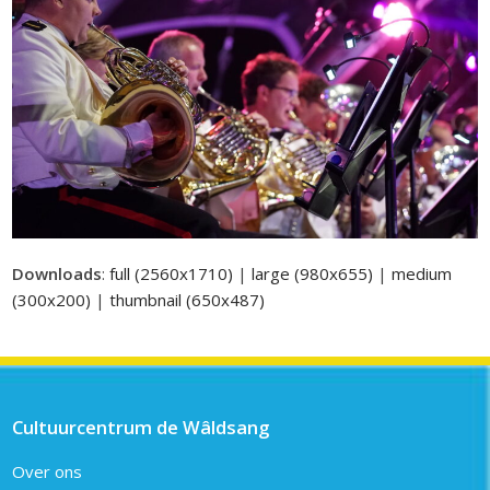
Downloads
:
full (2560x1710)
|
large (980x655)
|
medium
(300x200)
|
thumbnail (650x487)
Cultuurcentrum de Wâldsang
Over ons