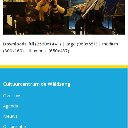
Downloads
:
full (2560x1441)
|
large (980x551)
|
medium
(300x169)
|
thumbnail (650x487)
Cultuurcentrum de Wâldsang
Over ons
Agenda
Nieuws
Organisatie