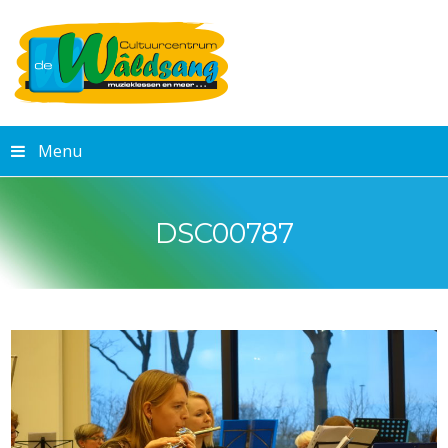
Menu
DSC00787