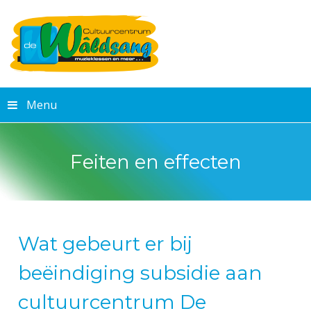
Menu
Feiten en effecten
Wat gebeurt er bij
beëindiging subsidie aan
cultuurcentrum De