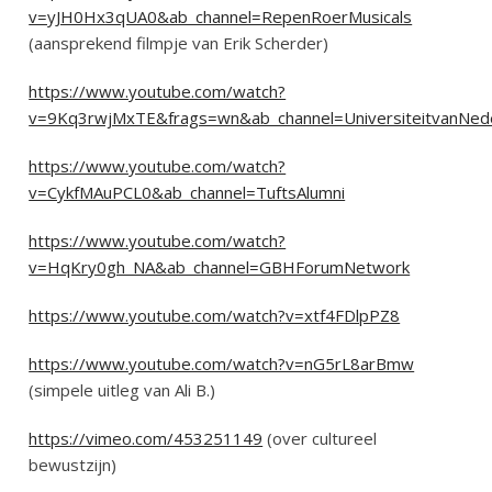
v=yJH0Hx3qUA0&ab_channel=RepenRoerMusicals
(aansprekend filmpje van Erik Scherder)
https://www.youtube.com/watch?
v=9Kq3rwjMxTE&frags=wn&ab_channel=UniversiteitvanNed
https://www.youtube.com/watch?
v=CykfMAuPCL0&ab_channel=TuftsAlumni
https://www.youtube.com/watch?
v=HqKry0gh_NA&ab_channel=GBHForumNetwork
https://www.youtube.com/watch?v=xtf4FDlpPZ8
https://www.youtube.com/watch?v=nG5rL8arBmw
(simpele uitleg van Ali B.)
https://vimeo.com/453251149
(over cultureel
bewustzijn)