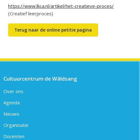
https://www.lkca.nl/artikel/het-creatieve-proces/
(Creatief leerproces)
Terug naar de online petitie pagina
Cultuurcentrum de Wâldsang
Over ons
Agenda
Nieuws
Organisatie
Docenten