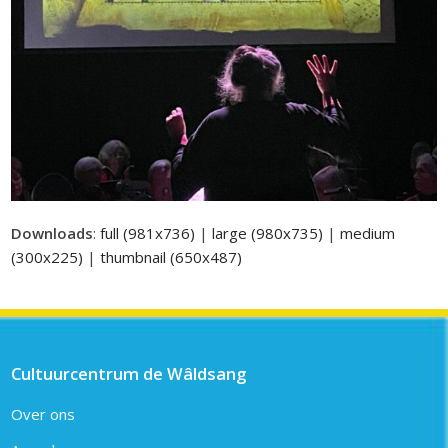
Downloads
:
full (981x736)
|
large (980x735)
|
medium
(300x225)
|
thumbnail (650x487)
Cultuurcentrum de Wâldsang
Over ons