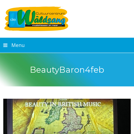
Menu
BeautyBaron4feb