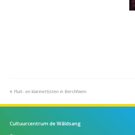
previous
Fluit- en klarinettisten in Berchhiem
post:
Cultuurcentrum de Wâldsang