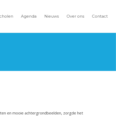
cholen
Agenda
Nieuws
Over ons
Contact
sten en mooie achtergrondbeelden, zorgde het