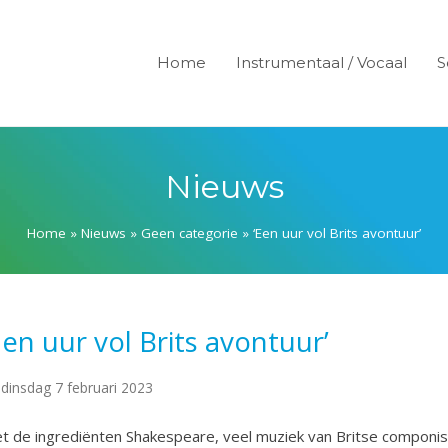
Home
Instrumentaal / Vocaal
S
Nieuws
Home
»
Nieuws
»
Geen categorie
»
‘Een uur vol Brits avontuur’
Een uur vol Brits avontuur’
dinsdag 7 februari 2023
t de ingrediënten Shakespeare, veel muziek van Britse componi