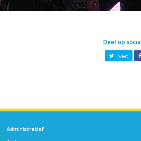
Deel op soci
Tweet
Administratief