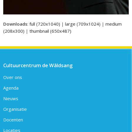
Downloads
:
full (720x1040)
|
large (709x1024)
|
medium
(208x300)
|
thumbnail (650x487)
Cultuurcentrum de Wâldsang
Over ons
Agenda
Nieuws
Organisatie
Docenten
Locaties