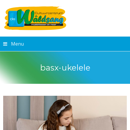
Menu
basx-ukelele