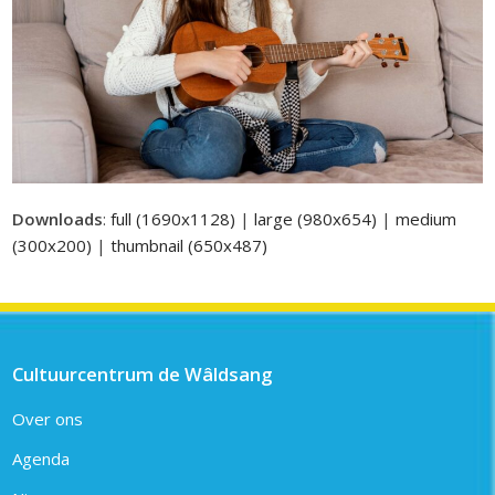
Downloads
:
full (1690x1128)
|
large (980x654)
|
medium
(300x200)
|
thumbnail (650x487)
Cultuurcentrum de Wâldsang
Over ons
Agenda