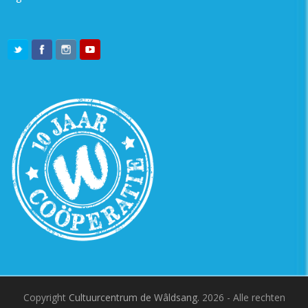
Copyright
Cultuurcentrum de Wâldsang.
2026 - Alle rechten