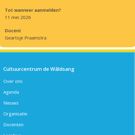
Tot wanneer aanmelden?
11 mei 2026
Docent
Geartsje Praamstra
Cultuurcentrum de Wâldsang
Over ons
Agenda
Nieuws
Organisatie
Docenten