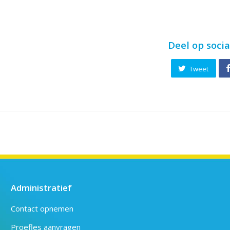
Deel op soci
Tweet
Administratief
Contact opnemen
Proefles aanvragen