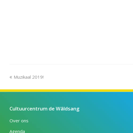
previous
Muzikaal 2019!
post:
Cultuurcentrum de Wâldsang
Over ons
Agenda