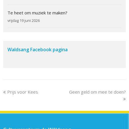
Te heet om muziek te maken?
vrijdag 19 juni 2026
Waldsang Facebook pagina
previous
next
Prijs voor Kees
Geen geld om mee te doen?
post:
post: