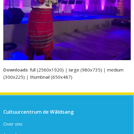
Downloads
:
full (2560x1920)
|
large (980x735)
|
medium
(300x225)
|
thumbnail (650x487)
Cultuurcentrum de Wâldsang
Over ons