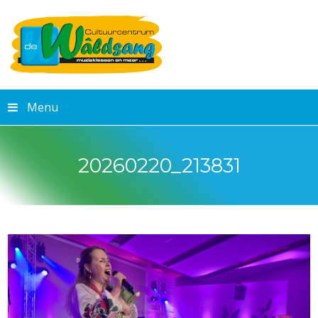
Menu
20260220_213831