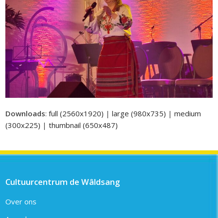
Downloads
:
full (2560x1920)
|
large (980x735)
|
medium
(300x225)
|
thumbnail (650x487)
Cultuurcentrum de Wâldsang
Over ons