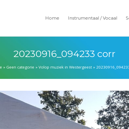
Home
Instrumentaal / Vocaal
S
20230916_094233 corr
e
»
Geen categorie
»
Volop muziek in Westergeest
»
20230916_094233