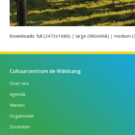
Downloads
:
full (2473x1686)
|
large (980x668)
|
medium (
Cultuurcentrum de Wâldsang
Over ons
Agenda
Nieuws
Organisatie
Docenten