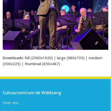
Downloads
:
full (2560x1920)
|
large (980x735)
|
medium
(300x225)
|
thumbnail (650x487)
Cultuurcentrum de Wâldsang
Over ons