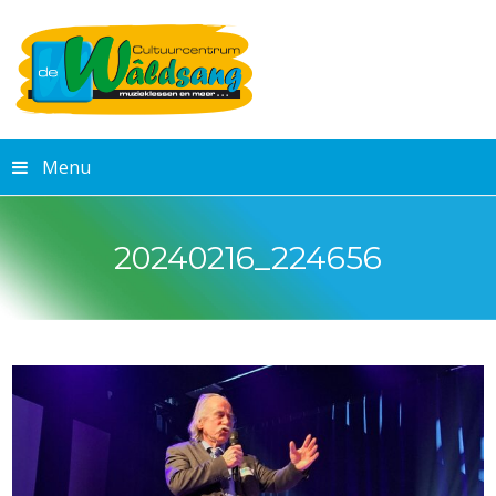
Menu
20240216_224656