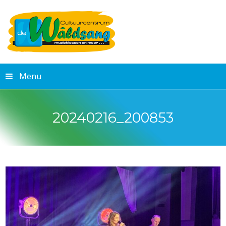
Menu
20240216_200853