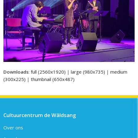
Downloads
:
full (2560x1920)
|
large (980x735)
|
medium
(300x225)
|
thumbnail (650x487)
Cultuurcentrum de Wâldsang
Over ons