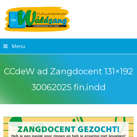
Menu
CCdeW ad Zangdocent 131×192
30062025 fin.indd