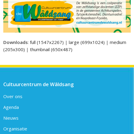
Downloads
:
full (1547x2267)
|
large (699x1024)
|
medium
(205x300)
|
thumbnail (650x487)
Cultuurcentrum de Wâldsang
Over ons
Agenda
Nieuws
Organisatie