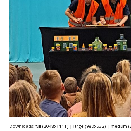
Downloads
:
full (2048x1111)
|
large (980x532)
|
medium (