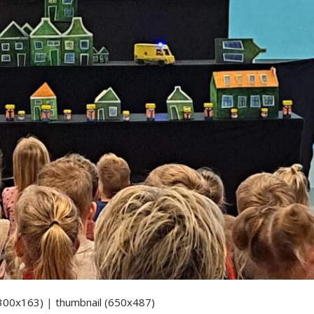
300x163)
|
thumbnail (650x487)