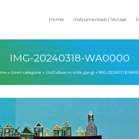
Home
Instrumentaal / Vocaal
S
IMG-20240318-WA0000
ome
»
Geen categorie
»
UurCultuur in volle gang!
»
IMG-20240318-WA0