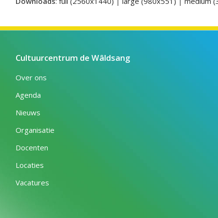
Downloads
:
full (2560x1440)
|
large (980x551)
|
medium (
Cultuurcentrum de Wâldsang
Over ons
Agenda
Nieuws
Organisatie
Docenten
Locaties
Vacatures