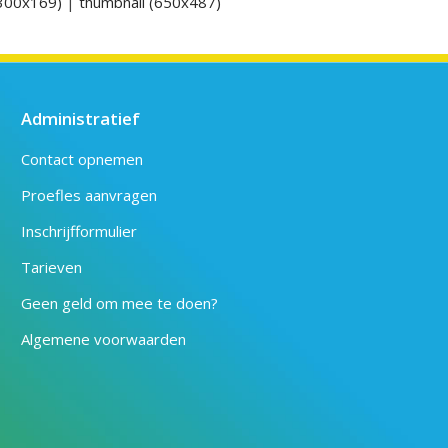
300x169)
|
thumbnail (650x487)
Administratief
Contact opnemen
Proefles aanvragen
Inschrijfformulier
Tarieven
Geen geld om mee te doen?
Algemene voorwaarden