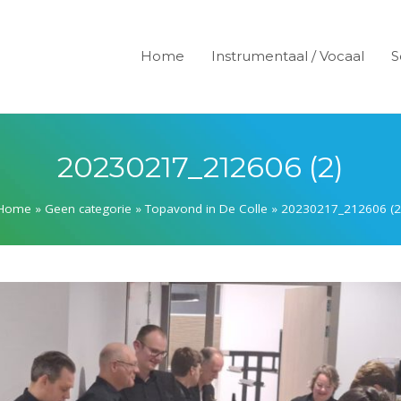
Home
Instrumentaal / Vocaal
S
20230217_212606 (2)
Home
»
Geen categorie
»
Topavond in De Colle
»
20230217_212606 (2