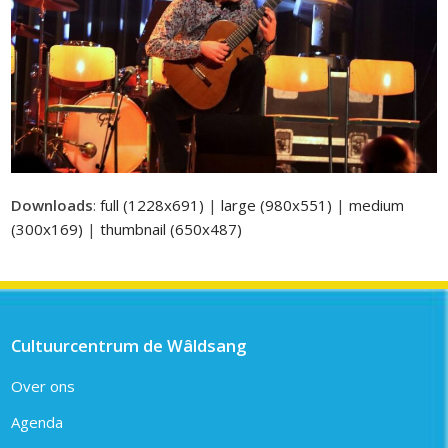
Downloads
:
full (1228x691)
|
large (980x551)
|
medium
(300x169)
|
thumbnail (650x487)
Cultuurcentrum de Wâldsang
Over ons
Agenda