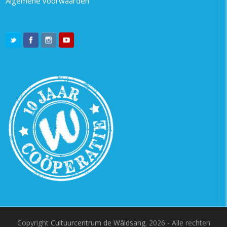
Algemene voorwaarden
Copyright
Cultuurcentrum de Wâldsang.
2026 - Alle rechten