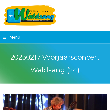
Menu
20230217 Voorjaarsconcert
Waldsang (24)