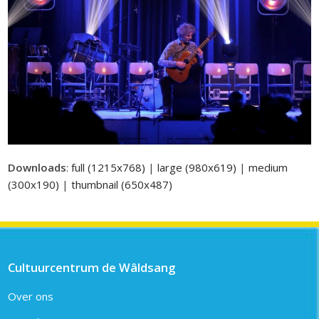
Downloads
:
full (1215x768)
|
large (980x619)
|
medium
(300x190)
|
thumbnail (650x487)
Cultuurcentrum de Wâldsang
Over ons