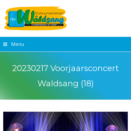
Menu
20230217 Voorjaarsconcert
Waldsang (18)