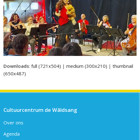
Downloads
:
full (721x504)
|
medium (300x210)
|
thumbnail
(650x487)
Cultuurcentrum de Wâldsang
Over ons
Agenda