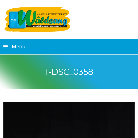
Menu
1-DSC_0358