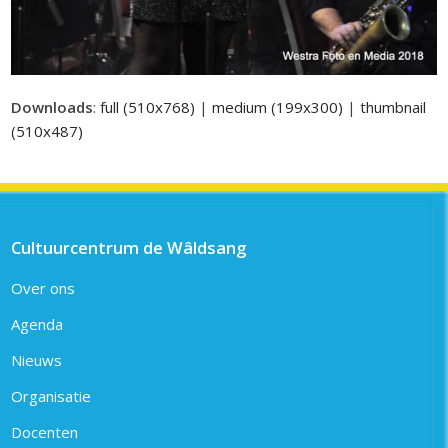
Downloads
:
full (510x768)
|
medium (199x300)
|
thumbnail
(510x487)
Cultuurcentrum de Wâldsang
Over ons
Agenda
Nieuws
Organisatie
Docenten