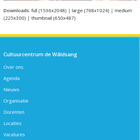
Downloads
:
full (1536x2048)
|
large (768x1024)
|
medium
(225x300)
|
thumbnail (650x487)
Cultuurcentrum de Wâldsang
Over ons
Agenda
Nieuws
Organisatie
Docenten
Locaties
Vacatures