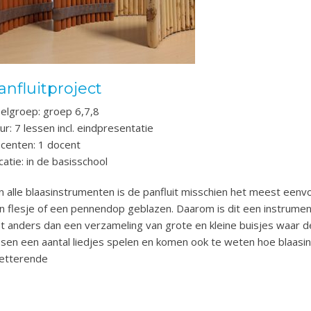
anfluitproject
elgroep: groep 6,7,8
ur: 7 lessen incl. eindpresentatie
centen: 1 docent
catie: in de basisschool
n alle blaasinstrumenten is de panfluit misschien het meest een
n flesje of een pennendop geblazen. Daarom is dit een instrument d
et anders dan een verzameling van grote en kleine buisjes waar de 
ssen een aantal liedjes spelen en komen ook te weten hoe blaas
etterende