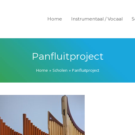
Home
Instrumentaal / Vocaal
S
Panfluitproject
Home
»
Scholen
»
Panfluitproject