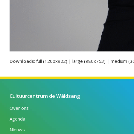
Downloads
:
full (1200x922)
|
large (980x753)
|
medium (3
Cultuurcentrum de Wâldsang
Over ons
Agenda
Nieuws