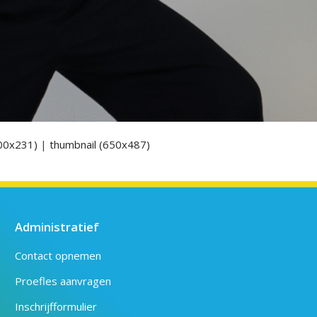
00x231)
|
thumbnail (650x487)
Administratief
Contact opnemen
Proefles aanvragen
Inschrijfformulier