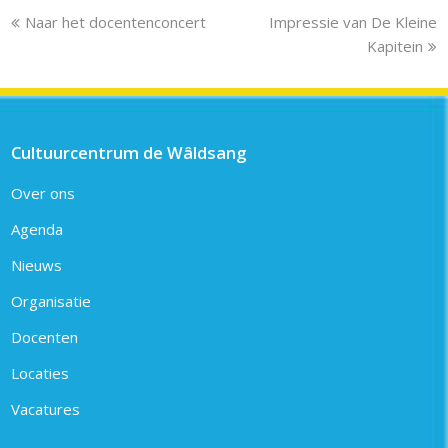
previous
next
Naar het docentenconcert
Impressie van De Kleine
post:
post:
Kapitein
Cultuurcentrum de Wâldsang
Over ons
Agenda
Nieuws
Organisatie
Docenten
Locaties
Vacatures