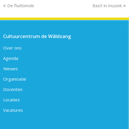
previous
next
De fluitbende
BasX in muziek
post:
post:
Cultuurcentrum de Wâldsang
Over ons
Agenda
Nieuws
Organisatie
Docenten
Locaties
Vacatures