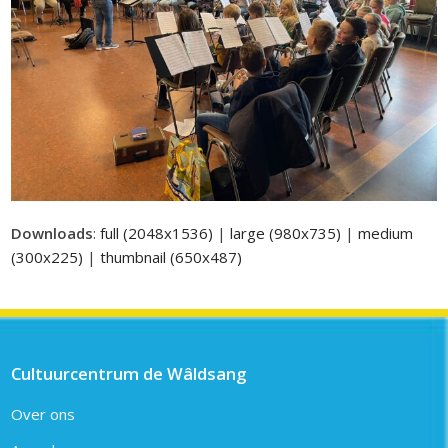
Downloads
:
full (2048x1536)
|
large (980x735)
|
medium
(300x225)
|
thumbnail (650x487)
Cultuurcentrum de Wâldsang
Over ons