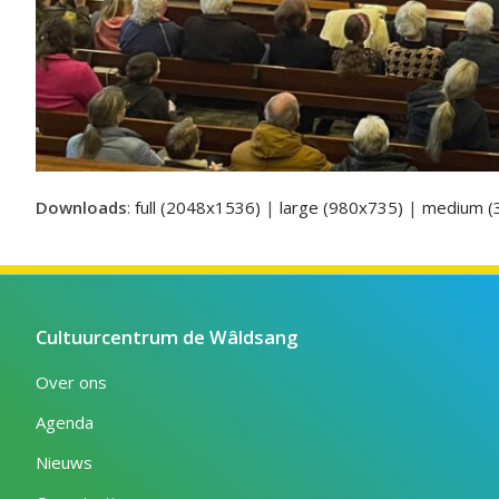
Downloads
:
full (2048x1536)
|
large (980x735)
|
medium (
Cultuurcentrum de Wâldsang
Over ons
Agenda
Nieuws