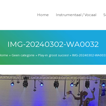
Home
Instrumentaal / Vocaal
S
IMG-20240302-WA0032
Home
»
Geen categorie
»
Play-in groot succes!
»
IMG-20240302-WA003