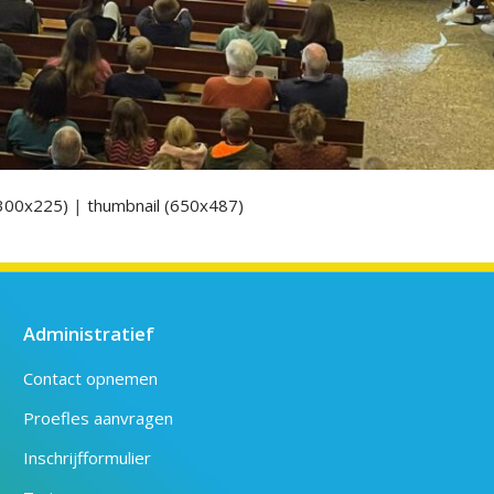
300x225)
|
thumbnail (650x487)
Administratief
Contact opnemen
Proefles aanvragen
Inschrijfformulier