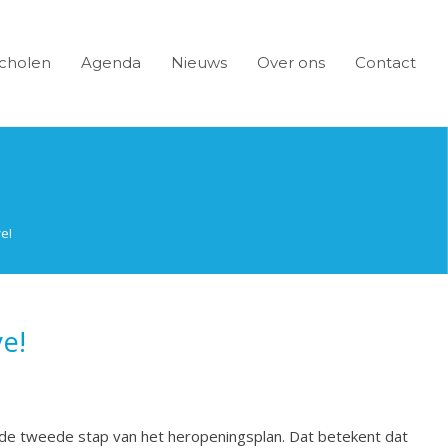
cholen
Agenda
Nieuws
Over ons
Contact
e!
e!
 de tweede stap van het heropeningsplan. Dat betekent dat