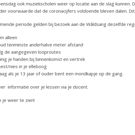
ensdag ook muziekscholen weer op locatie aan de slag kunnen. 
der voorwaarde dat de coronacijfers voldoende bleven dalen. Dit 
mende periode gelden bij bezoek aan de Wâldsang dezelfde rege
m alleen
ud tenminste anderhalve meter afstand
lg de aangegeven looproutes
inig je handen bij binnenkomst en vertrek
est/nies in je elleboog
aag als je 13 jaar of ouder bent een mondkapje op de gang.
er informatie over je lessen via je docent.
n je weer te zien!