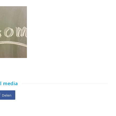
al media
Delen