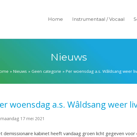
Home
Instrumentaal / Vocaal
S
Nieuws
ome
»
Nieuws
»
Geen categorie
»
Per woensdag a.s. Wâldsang weer liv
er woensdag a.s. Wâldsang weer liv
maandag 17 mei 2021
t demissionaire kabinet heeft vandaag groen licht gegeven voor