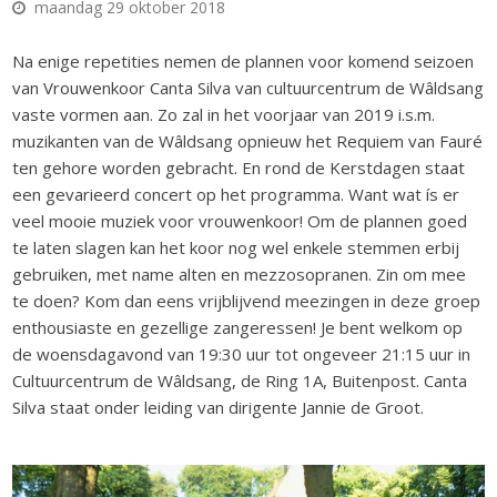
maandag 29 oktober 2018
Na enige repetities nemen de plannen voor komend seizoen
van Vrouwenkoor Canta Silva van cultuurcentrum de Wâldsang
vaste vormen aan
. Zo zal in het voorjaar van 2019 i.s.m.
muzikanten van de Wâldsang opnieuw het Requiem van Fauré
ten gehore worden gebracht. En rond de Kerstdagen staat
een gevarieerd concert op het programma. Want wat ís er
veel mooie muziek voor vrouwenkoor! Om de
plannen goed
te laten slagen kan het koor nog wel enkele stemmen erbij
gebruiken, met name alten en mezzosopranen. Zin om mee
te doen? Kom dan eens vrijblijvend meezingen in deze groep
enthousiaste en gezellige zangeressen! Je bent welkom op
de woensdagavond van 19:30 uur tot ongeveer 21:15 uur in
Cultuurcentrum de Wâldsang, de Ring 1A, Buitenpost. Canta
Silva staat onder leiding van dirigente Jannie de Groot.