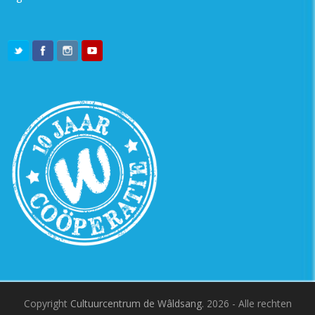
Copyright
Cultuurcentrum de Wâldsang.
2026 - Alle rechten