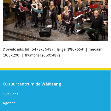
Downloads
:
full (5472x3648)
|
large (980x654)
|
medium
(300x200)
|
thumbnail (650x487)
Cultuurcentrum de Wâldsang
Over ons
Agenda