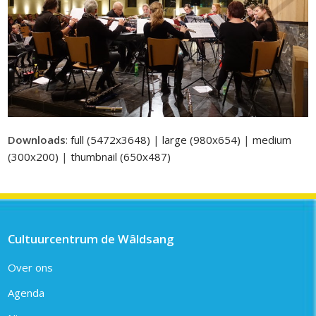
Downloads
:
full (5472x3648)
|
large (980x654)
|
medium
(300x200)
|
thumbnail (650x487)
Cultuurcentrum de Wâldsang
Over ons
Agenda