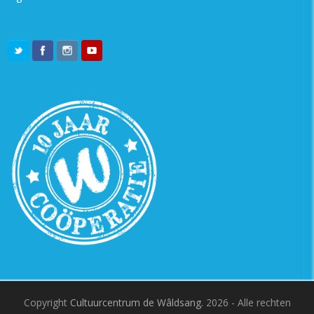
Copyright
Cultuurcentrum de Wâldsang.
2026 - Alle rechten