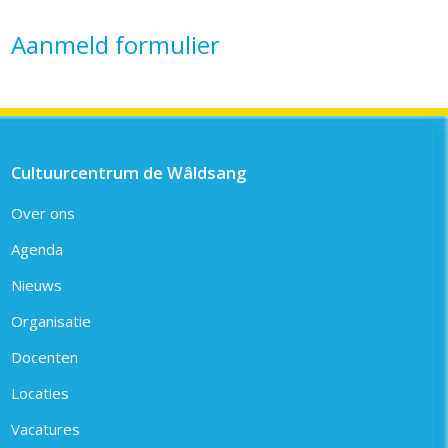
Aanmeld formulier
Cultuurcentrum de Wâldsang
Over ons
Agenda
Nieuws
Organisatie
Docenten
Locaties
Vacatures