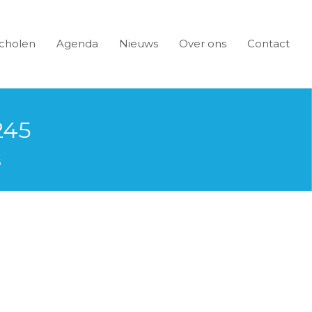
cholen
Agenda
Nieuws
Over ons
Contact
245
5