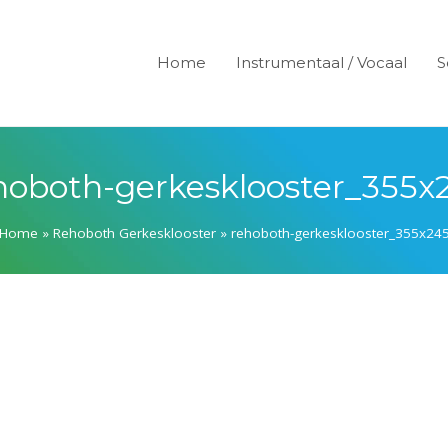
Home
Instrumentaal / Vocaal
S
hoboth-gerkesklooster_355x
Home
»
Rehoboth Gerkesklooster
»
rehoboth-gerkesklooster_355x24