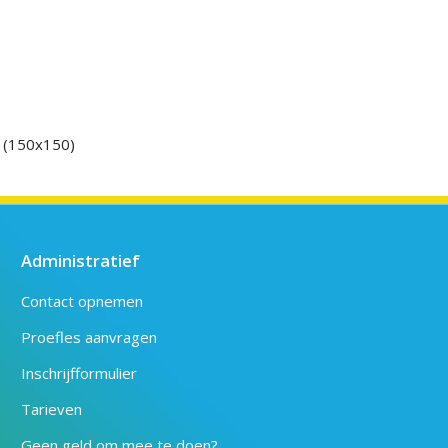
l (150x150)
Administratief
Contact opnemen
Proefles aanvragen
Inschrijfformulier
Tarieven
Geen geld om mee te doen?