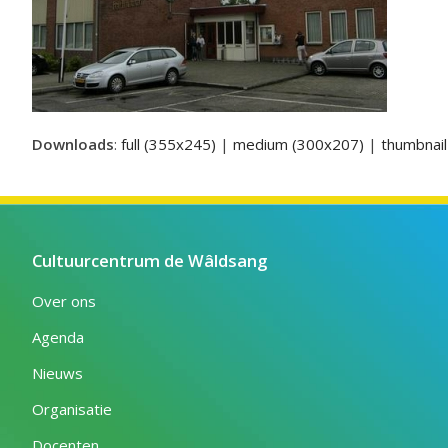
Downloads
:
full (355x245)
|
medium (300x207)
|
thumbnai
Cultuurcentrum de Wâldsang
Over ons
Agenda
Nieuws
Organisatie
Docenten