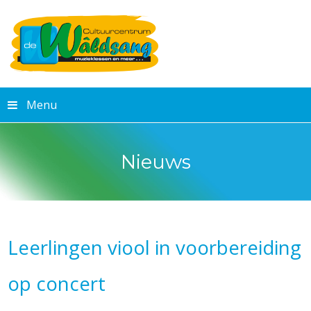
Menu
Nieuws
Leerlingen viool in voorbereiding
op concert