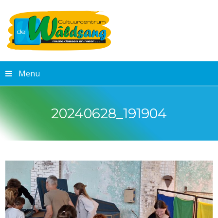
Menu
20240628_191904