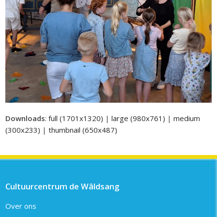
Downloads
:
full (1701x1320)
|
large (980x761)
|
medium
(300x233)
|
thumbnail (650x487)
Cultuurcentrum de Wâldsang
Over ons