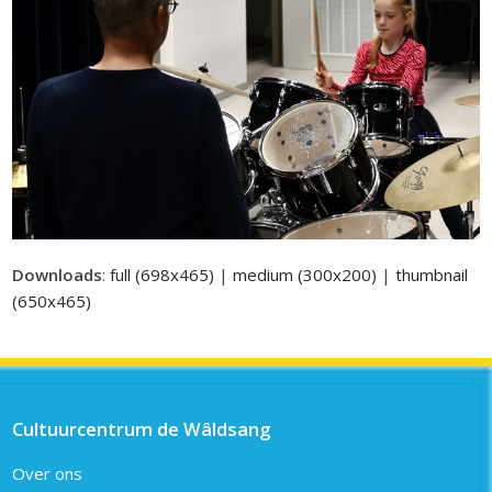
Downloads
:
full (698x465)
|
medium (300x200)
|
thumbnail
(650x465)
Cultuurcentrum de Wâldsang
Over ons