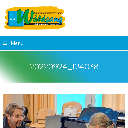
Menu
20220924_124038