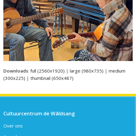
Downloads
:
full (2560x1920)
|
large (980x735)
|
medium
(300x225)
|
thumbnail (650x487)
Cultuurcentrum de Wâldsang
Over ons