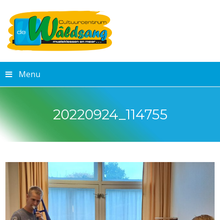
Menu
20220924_114755