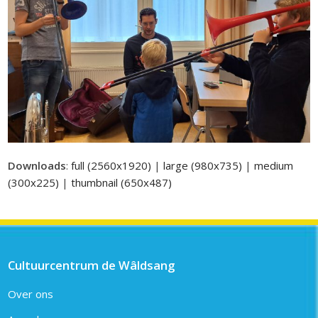
Downloads
:
full (2560x1920)
|
large (980x735)
|
medium
(300x225)
|
thumbnail (650x487)
Cultuurcentrum de Wâldsang
Over ons